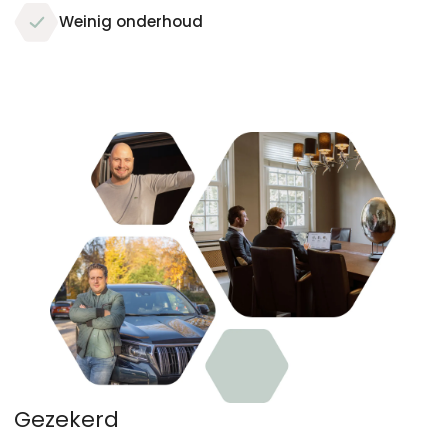
Weinig onderhoud
G
e
z
e
k
e
r
d