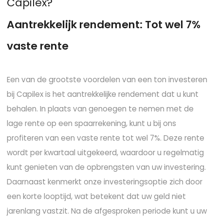
C
a
p
i
l
e
x
?
A
a
n
t
r
e
k
k
e
l
i
j
k
r
e
n
d
e
m
e
n
t
:
T
o
t
w
e
l
7
%
v
a
s
t
e
r
e
n
t
e
Een van de grootste voordelen van een ton investeren
bij Capilex is het aantrekkelijke rendement dat u kunt
behalen. In plaats van genoegen te nemen met de
lage rente op een spaarrekening, kunt u bij ons
profiteren van een vaste rente tot wel 7%. Deze rente
wordt per kwartaal uitgekeerd, waardoor u regelmatig
kunt genieten van de opbrengsten van uw investering.
Daarnaast kenmerkt onze investeringsoptie zich door
een korte looptijd, wat betekent dat uw geld niet
jarenlang vastzit. Na de afgesproken periode kunt u uw