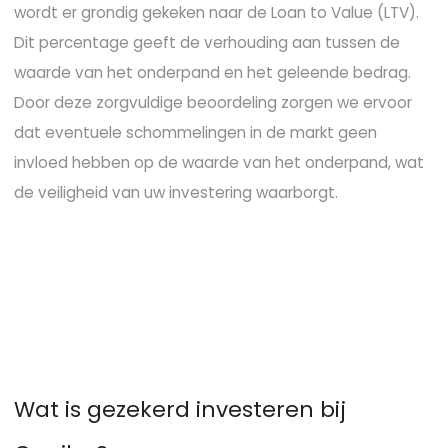
wordt er grondig gekeken naar de Loan to Value (LTV).
Dit percentage geeft de verhouding aan tussen de
waarde van het onderpand en het geleende bedrag.
Door deze zorgvuldige beoordeling zorgen we ervoor
dat eventuele schommelingen in de markt geen
invloed hebben op de waarde van het onderpand, wat
de veiligheid van uw investering waarborgt.
W
a
t
i
s
g
e
z
e
k
e
r
d
i
n
v
e
s
t
e
r
e
n
b
i
j