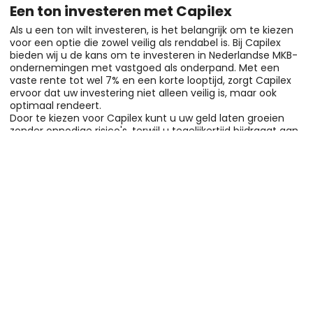
Een ton investeren met Capilex
Als u een ton wilt investeren, is het belangrijk om te kiezen
voor een optie die zowel veilig als rendabel is. Bij Capilex
bieden wij u de kans om te investeren in Nederlandse MKB-
ondernemingen met vastgoed als onderpand. Met een
vaste rente tot wel 7% en een korte looptijd, zorgt Capilex
ervoor dat uw investering niet alleen veilig is, maar ook
optimaal rendeert.
Door te kiezen voor Capilex kunt u uw geld laten groeien
zonder onnodige risico's, terwijl u tegelijkertijd bijdraagt aan
de financiering van ondernemend Nederland. Of u nu een
particulier bent die zijn vermogen wil laten groeien of een
bedrijf dat op zoek is naar een veilige investeringsoptie,
Capilex biedt de ideale oplossing voor iedereen die
verantwoord wil beleggen.
Gerelateerde artikelen
Ik droomde van een baan met meer
vrijheid