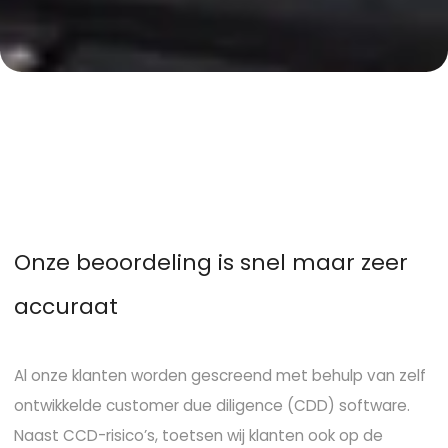
Een (actieve) onderneming
Vastgoed met overwaarde (onderpand).
De ondernemer staat privé altijd borg.
O
n
z
e
b
e
o
o
r
d
e
l
i
n
g
i
s
s
n
e
l
m
a
a
r
z
e
e
r
a
c
c
u
r
a
a
t
Al onze klanten worden gescreend met behulp van zelf
ontwikkelde customer due diligence (CDD) software.
Naast CCD-risico’s, toetsen wij klanten ook op de