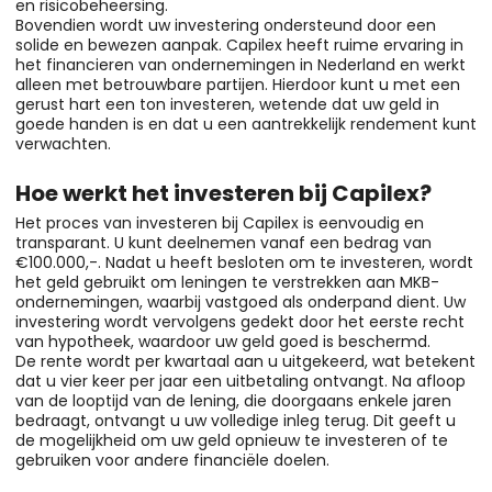
en risicobeheersing.
Bovendien wordt uw investering ondersteund door een
solide en bewezen aanpak. Capilex heeft ruime ervaring in
het financieren van ondernemingen in Nederland en werkt
alleen met betrouwbare partijen. Hierdoor kunt u met een
gerust hart een ton investeren, wetende dat uw geld in
goede handen is en dat u een aantrekkelijk rendement kunt
verwachten.
Hoe werkt het investeren bij Capilex?
Het proces van investeren bij Capilex is eenvoudig en
transparant. U kunt deelnemen vanaf een bedrag van
€100.000,-. Nadat u heeft besloten om te investeren, wordt
het geld gebruikt om leningen te verstrekken aan MKB-
ondernemingen, waarbij vastgoed als onderpand dient. Uw
investering wordt vervolgens gedekt door het eerste recht
van hypotheek, waardoor uw geld goed is beschermd.
De rente wordt per kwartaal aan u uitgekeerd, wat betekent
dat u vier keer per jaar een uitbetaling ontvangt. Na afloop
van de looptijd van de lening, die doorgaans enkele jaren
bedraagt, ontvangt u uw volledige inleg terug. Dit geeft u
de mogelijkheid om uw geld opnieuw te investeren of te
gebruiken voor andere financiële doelen.