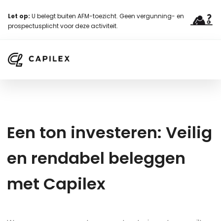
Let op:
U belegt buiten AFM-toezicht. Geen vergunning- en
prospectusplicht voor deze activiteit.
E
e
n
t
o
n
i
n
v
e
s
t
e
r
e
n
:
V
e
i
l
i
g
e
n
r
e
n
d
a
b
e
l
b
e
l
e
g
g
e
n
m
e
t
C
a
p
i
l
e
x