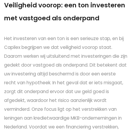
V
e
i
l
i
g
h
e
i
d
v
o
o
r
o
p
:
e
e
n
t
o
n
i
n
v
e
s
t
e
r
e
n
m
e
t
v
a
s
t
g
o
e
d
a
l
s
o
n
d
e
r
p
a
n
d
Het investeren van een ton is een serieuze stap, en bij
Capilex begrijpen we dat veiligheid voorop staat.
Daarom werken wij uitsluitend met investeringen die zijn
gedekt door vastgoed als onderpand. Dit betekent dat
uw investering altijd beschermd is door een eerste
recht van hypotheek. In het geval dat er iets misgaat,
zorgt dit onderpand ervoor dat uw geld goed is
afgedekt, waardoor het risico aanzienlijk wordt
verminderd. Onze focus ligt op het verstrekken van
leningen aan kredietwaardige MKB-ondernemingen in
Nederland. Voordat we een financiering verstrekken,