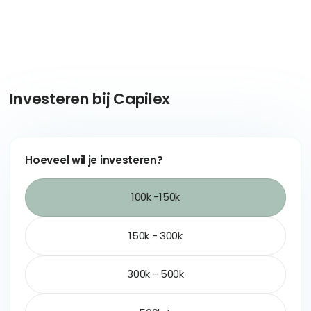
I
n
v
e
s
t
e
r
e
n
b
i
j
C
a
p
i
l
e
x
Hoeveel wil je investeren?
100k -150k
150k - 300k
300k - 500k