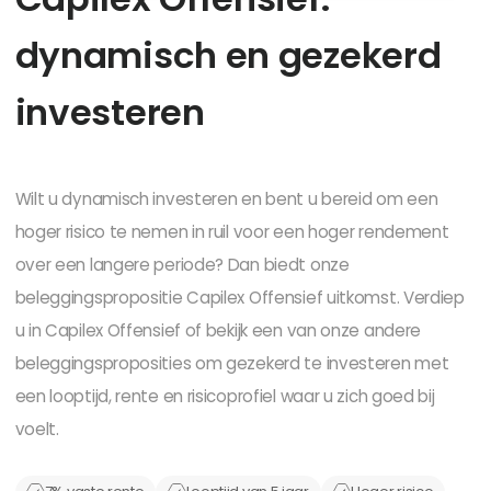
d
y
n
a
m
i
s
c
h
e
n
g
e
z
e
k
e
r
d
i
n
v
e
s
t
e
r
e
n
Wilt u dynamisch investeren en bent u bereid om een
hoger risico te nemen in ruil voor een hoger rendement
over een langere periode? Dan biedt onze
beleggingspropositie Capilex Offensief uitkomst. Verdiep
u in Capilex Offensief of bekijk een van onze andere
beleggingsproposities om gezekerd te investeren met
een looptijd, rente en risicoprofiel waar u zich goed bij
voelt.