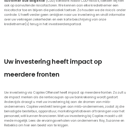
customer due diligence
(CDD) software. Naast CDD-risico’s, toetsen wij hen
ook op aanvullende risicofactoren. We kennen aan elke kredietnemer een
risicofactor toe en blijven die periodiek toetsen. Zo houden we de risico’s onder
controle. U heeft verder geen omkijken naar uw investering en vindt informatie
over uw verkregen zekerheden en een korte beschrijving van onze
kredietnemer(s) terug in het investeerdersportaal.
U
w
i
n
v
e
s
t
e
r
i
n
g
h
e
e
f
t
i
m
p
a
c
t
o
p
m
e
e
r
d
e
r
e
f
r
o
n
t
e
n
Uw investering via Capilex Offensief heeft impact op meerdere fronten. Zo zult u
de impact merken als de rentecoupon op uw bankrekening wordt gestort.
Anderzijds draagt u met uw investering bij aan de dromen van mkb-
ondernemers. Capilex verstrekt leningen aan mkb-ondernemers, zodat zij die
benodigde bestelbus, apparatuur, marketinginitiatieven of trainingen voor het
personeel, wél kunnen financieren. Met uw investering bij Capilex maakt u dit
mede mogelijk. Lees de ervaringsverhalen van ondernemers Roy, Suzanne en
Rebekka om hier een beeld van te krijgen.