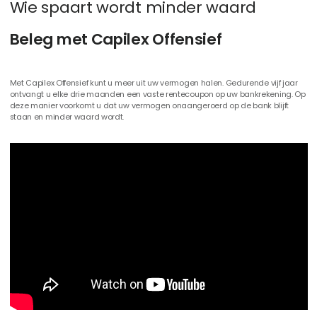
W
i
e
s
p
a
a
r
t
w
o
r
d
t
m
i
n
d
e
r
w
a
a
r
d
B
e
l
e
g
m
e
t
C
a
p
i
l
e
x
O
f
f
e
n
s
i
e
f
Met Capilex Offensief kunt u meer uit uw vermogen halen. Gedurende vijf jaar
ontvangt u elke drie maanden een vaste rentecoupon op uw bankrekening. Op
deze manier voorkomt u dat uw vermogen onaangeroerd op de bank blijft
staan en minder waard wordt.