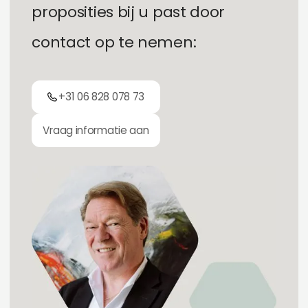
p
r
o
p
o
s
i
t
i
e
s
b
i
j
u
p
a
s
t
d
o
o
r
c
o
n
t
a
c
t
o
p
t
e
n
e
m
e
n
:
+31 06 828 078 73
Vraag informatie aan