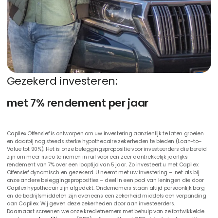
Heeft een (actieve) onderneming,
ingeschreven bij de KvK
Beschikt over vastgoed met overwaarde (als
onderpand)
Staat altijd persoonlijk borg
G
e
z
e
k
e
r
d
i
n
v
e
s
t
e
r
e
n
:
m
e
t
7
%
r
e
n
d
e
m
e
n
t
p
e
r
j
a
a
r
Capilex Offensief is ontworpen om uw investering aanzienlijk te laten groeien
en daarbij nog steeds sterke hypothecaire zekerheden te bieden (Loan-to–
Value tot 90%). Het is onze beleggingspropositie voor investeerders die bereid
zijn om meer risico te nemen in ruil voor een zeer aantrekkelijk jaarlijks
rendement van 7% over een looptijd van 5 jaar. Zo investeert u met Capilex
Offensief dynamisch en gezekerd. U neemt met uw investering – net als bij
onze andere beleggingsproposities – deel in een pool van leningen die door
Capilex hypothecair zijn afgedekt. Ondernemers staan altijd persoonlijk borg
en de bedrijfsmiddelen zijn eveneens een zekerheid middels een verpanding
aan Capilex. Wij geven deze zekerheden door aan investeerders.
Daarnaast screenen we onze kredietnemers met behulp van zelfontwikkelde