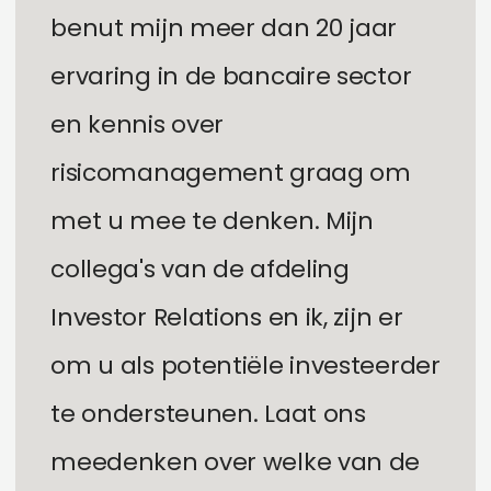
b
e
n
u
t
m
i
j
n
m
e
e
r
d
a
n
2
0
j
a
a
r
e
r
v
a
r
i
n
g
i
n
d
e
b
a
n
c
a
i
r
e
s
e
c
t
o
r
e
n
k
e
n
n
i
s
o
v
e
r
r
i
s
i
c
o
m
a
n
a
g
e
m
e
n
t
g
r
a
a
g
o
m
m
e
t
u
m
e
e
t
e
d
e
n
k
e
n
.
M
i
j
n
c
o
l
l
e
g
a
'
s
v
a
n
d
e
a
f
d
e
l
i
n
g
I
n
v
e
s
t
o
r
R
e
l
a
t
i
o
n
s
e
n
i
k
,
z
i
j
n
e
r
o
m
u
a
l
s
p
o
t
e
n
t
i
ë
l
e
i
n
v
e
s
t
e
e
r
d
e
r
t
e
o
n
d
e
r
s
t
e
u
n
e
n
.
L
a
a
t
o
n
s
m
e
e
d
e
n
k
e
n
o
v
e
r
w
e
l
k
e
v
a
n
d
e