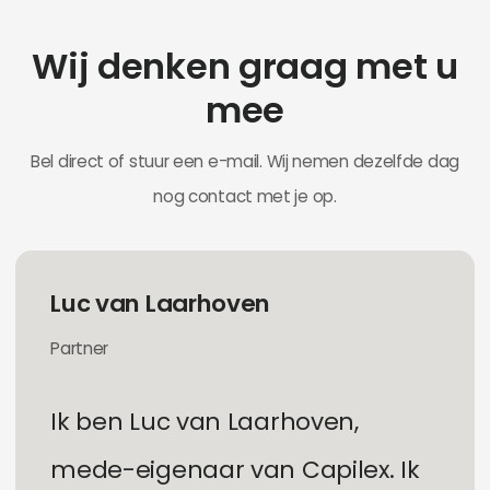
Wij denken graag met u
mee
Bel direct of stuur een e-mail. Wij nemen dezelfde dag
nog contact met je op.
L
u
c
v
a
n
L
a
a
r
h
o
v
e
n
P
a
r
t
n
e
r
I
k
b
e
n
L
u
c
v
a
n
L
a
a
r
h
o
v
e
n
,
m
e
d
e
-
e
i
g
e
n
a
a
r
v
a
n
C
a
p
i
l
e
x
.
I
k