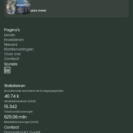
Lees meer
Pagina's
Lenen
Investeren
Nieuws
Klantervaringen
Over ons
Contact
Socials
Statistieken
Deze informatie wordt eens in de 14 dagen geüpdatet.
40.74 k
Gemiddelde leensom (in EUR)
15.342
Totaal aantal aanvragen
625.06 mln
Behandelde aanvragen (in EUR)
Contact
Dorpsstraat 1, Vught