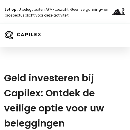
Let op:
U belegt buiten AFM-toezicht. Geen vergunning- en
prospectusplicht voor deze activiteit.
G
e
l
d
i
n
v
e
s
t
e
r
e
n
b
i
j
C
a
p
i
l
e
x
:
O
n
t
d
e
k
d
e
v
e
i
l
i
g
e
o
p
t
i
e
v
o
o
r
u
w
b
e
l
e
g
g
i
n
g
e
n