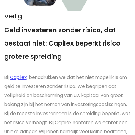
V
e
i
l
i
g
G
e
l
d
i
n
v
e
s
t
e
r
e
n
z
o
n
d
e
r
r
i
s
i
c
o
,
d
a
t
b
e
s
t
a
a
t
n
i
e
t
:
C
a
p
i
l
e
x
b
e
p
e
r
k
t
r
i
s
i
c
o
,
g
r
o
t
e
r
e
s
p
r
e
i
d
i
n
g
Bij
Capilex
benadrukken we dat het niet mogelijk is om
geld te investeren zonder risico. We begrijpen dat
veiligheid en bescherming van uw kapitaal van groot
belang zijn bij het nemen van investeringsbeslissingen.
Bij de meeste investeringen is de spreiding beperkt, wat
het risico verhoogt. Bij Capilex hanteren we echter een
unieke aanpak. Wij lenen namelijk veel kleine bedragen,