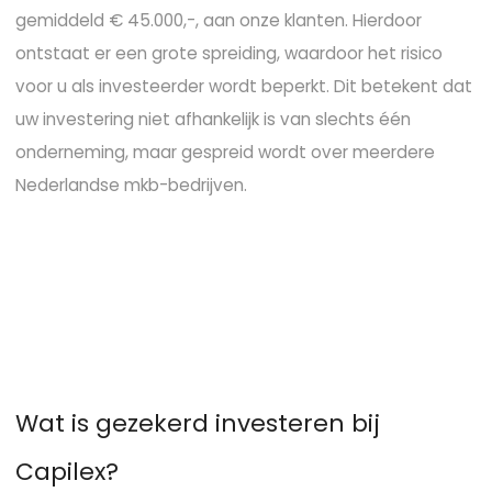
gemiddeld € 45.000,-, aan onze klanten. Hierdoor
ontstaat er een grote spreiding, waardoor het risico
voor u als investeerder wordt beperkt. Dit betekent dat
uw investering niet afhankelijk is van slechts één
onderneming, maar gespreid wordt over meerdere
Nederlandse mkb-bedrijven.
W
a
t
i
s
g
e
z
e
k
e
r
d
i
n
v
e
s
t
e
r
e
n
b
i
j
C
a
p
i
l
e
x
?