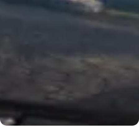
Een (actieve) onderneming
Vastgoed met overwaarde (onderpand).
De ondernemer staat privé altijd borg.