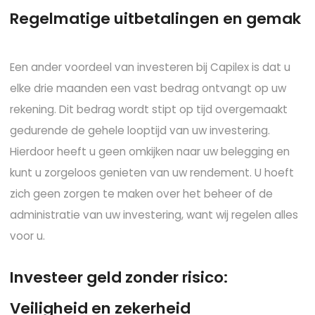
R
e
g
e
l
m
a
t
i
g
e
u
i
t
b
e
t
a
l
i
n
g
e
n
e
n
g
e
m
a
k
Een ander voordeel van investeren bij Capilex is dat u
elke drie maanden een vast bedrag ontvangt op uw
rekening. Dit bedrag wordt stipt op tijd overgemaakt
gedurende de gehele looptijd van uw investering.
Hierdoor heeft u geen omkijken naar uw belegging en
kunt u zorgeloos genieten van uw rendement. U hoeft
zich geen zorgen te maken over het beheer of de
administratie van uw investering, want wij regelen alles
voor u.
I
n
v
e
s
t
e
e
r
g
e
l
d
z
o
n
d
e
r
r
i
s
i
c
o
:
V
e
i
l
i
g
h
e
i
d
e
n
z
e
k
e
r
h
e
i
d